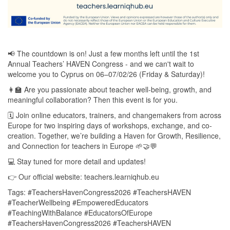
📢 The countdown is on! Just a few months left until the 1st
Annual Teachers’ HAVEN Congress - and we can't wait to
welcome you to Cyprus on 06–07/02/26 (Friday & Saturday)!
👩‍🏫 Are you passionate about teacher well-being, growth, and
meaningful collaboration? Then this event is for you.
🗓 Join online educators, trainers, and changemakers from across
Europe for two inspiring days of workshops, exchange, and co-
creation. Together, we’re building a Haven for Growth, Resilience,
and Connection for teachers in Europe 🌱🤝💬
💻 Stay tuned for more detail and updates!
👉 Our official website: teachers.learniqhub.eu
Tags: #TeachersHavenCongress2026 #TeachersHAVEN
#TeacherWellbeing #EmpoweredEducators
#TeachingWithBalance #EducatorsOfEurope
#TeachersHavenCongress2026 #TeachersHAVEN