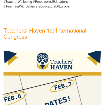
#TeacherWellbeing #EmpoweredEducators
#TeachingWithBalance #EducatorsOfEurope
Teachers' Haven 1st International
Congress