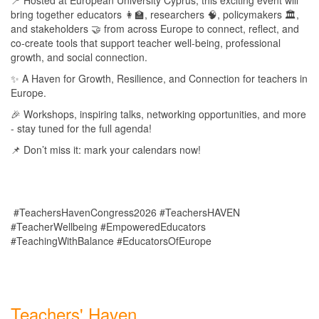
bring together educators 👩‍🏫, researchers 🧠, policymakers 🏛,
and stakeholders 🤝 from across Europe to connect, reflect, and
co-create tools that support teacher well-being, professional
growth, and social connection.
✨ A Haven for Growth, Resilience, and Connection for teachers in
Europe.
🎉 Workshops, inspiring talks, networking opportunities, and more
- stay tuned for the full agenda!
📌 Don’t miss it: mark your calendars now!
#TeachersHavenCongress2026 #TeachersHAVEN
#TeacherWellbeing #EmpoweredEducators
#TeachingWithBalance #EducatorsOfEurope
Teachers' Haven