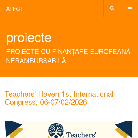
ATFCT
proiecte
PROIECTE CU FINANȚARE EUROPEANĂ
NERAMBURSABILĂ
Teachers' Haven 1st International
Congress, 06-07/02/2026