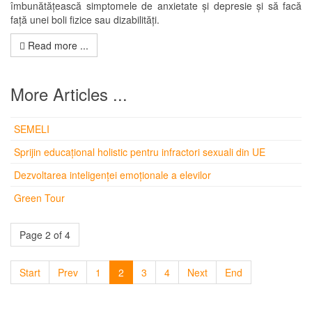
îmbunătățească simptomele de anxietate și depresie și să facă
față unei boli fizice sau dizabilități.
Read more ...
More Articles ...
SEMELI
Sprijin educațional holistic pentru infractori sexuali din UE
Dezvoltarea inteligenței emoționale a elevilor
Green Tour
Page 2 of 4
Start
Prev
1
2
3
4
Next
End