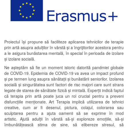
Proiectul își propune să faciliteze aplicarea tehnicilor de terapie
prin artă asupra adulților în vârstă și a îngrijitorilor acestora pentru
a le asigura bunăstarea mentală, în special în perioada de izolare
și izolare socială.
Ne așteptăm să fie un moment istoric datorită pandmiei globale
de COVID-19. Epidemia de COVID-19 va avea un impact profund
și pe termen lung asupra sănătații și bunăstării seniorilor. Izolarea
socială și singurătatea sunt factori de risc majori care sunt strans
legate de starea de sănătate fizică și mintală. Experții indică faptul
că terapia prin artă poate juca un rol crucial pentru a preveni
disfuncțiile menționate. Art Terapia implică utilizarea de tehnici
creative, cum ar fi desenul, pictura, colajul, colorarea sau
sculptarea pentru a ajuta oamenii să se exprime în mod
artistic. Ajută adulții în vârstă să-și exploreze emoțiile, să-și
îmbunătățească stima de sine, să elibereze stresul, să