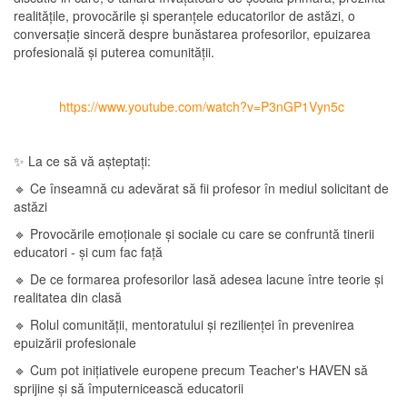
realitățile, provocările și speranțele educatorilor de astăzi, o
conversație sinceră despre bunăstarea profesorilor, epuizarea
profesională și puterea comunității.
https://www.youtube.com/watch?v=P3nGP1Vyn5c
✨ La ce să vă așteptați:
🔹 Ce înseamnă cu adevărat să fii profesor în mediul solicitant de
astăzi
🔹 Provocările emoționale și sociale cu care se confruntă tinerii
educatori - și cum fac față
🔹 De ce formarea profesorilor lasă adesea lacune între teorie și
realitatea din clasă
🔹 Rolul comunității, mentoratului și rezilienței în prevenirea
epuizării profesionale
🔹 Cum pot inițiativele europene precum Teacher's HAVEN să
sprijine și să împuternicească educatorii