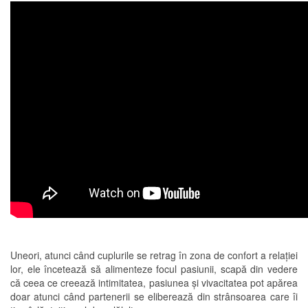
Uneori, atunci când cuplurile se retrag în zona de confort a relației
lor, ele încetează să alimenteze focul pasiunii, scapă din vedere
că ceea ce creează intimitatea, pasiunea și vivacitatea pot apărea
doar atunci când partenerii se eliberează din strânsoarea care îi