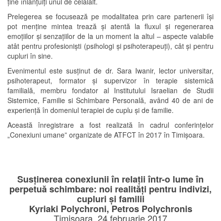
ține înlănțuiți unul de celălalt.
Prelegerea se focusează pe modalitatea prin care partenerii își
pot menține mintea trează și atentă la fluxul și regenerarea
emoțiilor și senzațiilor de la un moment la altul – aspecte valabile
atât pentru profesioniști (psihologi și psihoterapeuți), cât și pentru
cupluri în sine.
Evenimentul este susținut de dr. Sara Iwanir, lector universitar,
psihoterapeut, formator și supervizor în terapie sistemică
familială, membru fondator al Institutului Israelian de Studii
Sistemice, Familie si Schimbare Personală, având 40 de ani de
experiență în domeniul terapiei de cuplu și de familie.
Această înregistrare a fost realizată în cadrul conferințelor
„Conexiuni umane” organizate de ATFCT în 2017 în Timișoara.
Susținerea conexiunii în relații într-o lume în
perpetuă schimbare: noi realități pentru indivizi,
cupluri și familii
Kyriaki Polychroni, Petros Polychronis
Timișoara, 24 februarie 2017