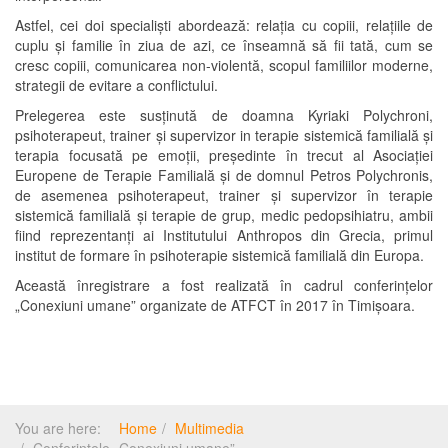
Astfel, cei doi specialiști abordează: relația cu copiii, relațiile de
cuplu și familie în ziua de azi, ce înseamnă să fii tată, cum se
cresc copiii, comunicarea non-violentă, scopul familiilor moderne,
strategii de evitare a conflictului.
Prelegerea este susținută de doamna Kyriaki Polychroni,
psihoterapeut, trainer și supervizor in terapie sistemică familială și
terapia focusată pe emoții, președinte în trecut al Asociației
Europene de Terapie Familială și de domnul Petros Polychronis,
de asemenea psihoterapeut, trainer și supervizor în terapie
sistemică familială și terapie de grup, medic pedopsihiatru, ambii
fiind reprezentanți ai Institutului Anthropos din Grecia, primul
institut de formare în psihoterapie sistemică familială din Europa.
Această înregistrare a fost realizată în cadrul conferințelor
„Conexiuni umane” organizate de ATFCT în 2017 în Timișoara.
You are here:
Home
Multimedia