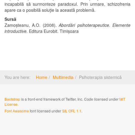
incapabilă să surmonteze paradoxul. Prin urmare, schizofrenia
apare ca o posibilă soluţie la această problemă.
Sursă
Zamoșteanu, A.O. (2008).
Abordări psihoterapeutice. Elemente
introductive.
Editura Eurobit. Timișoara
You are here:
Home
Multimedia
Psihoterapia sistemică
Bootstrap
is a front-end framework of Twitter, Inc. Code licensed under
MIT
License.
Font Awesome
font licensed under
SIL OFL 1.1
.