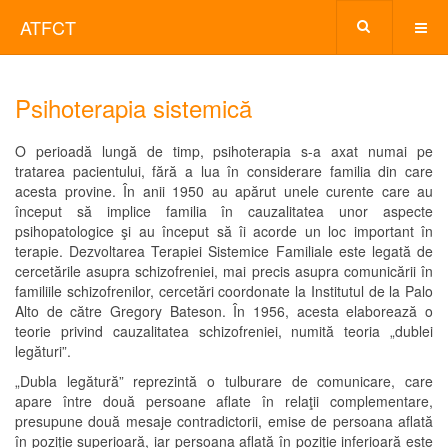
ATFCT
Psihoterapia sistemică
O perioadă lungă de timp, psihoterapia s-a axat numai pe
tratarea pacientului, fără a lua în considerare familia din care
acesta provine. În anii 1950 au apărut unele curente care au
început să implice familia în cauzalitatea unor aspecte
psihopatologice şi au început să îi acorde un loc important în
terapie. Dezvoltarea Terapiei Sistemice Familiale este legată de
cercetările asupra schizofreniei, mai precis asupra comunicării în
familiile schizofrenilor, cercetări coordonate la Institutul de la Palo
Alto de către Gregory Bateson. În 1956, acesta elaborează o
teorie privind cauzalitatea schizofreniei, numită teoria „dublei
legături”.
„Dubla legătură” reprezintă o tulburare de comunicare, care
apare între două persoane aflate în relaţii complementare,
presupune două mesaje contradictorii, emise de persoana aflată
în poziţie superioară, iar persoana aflată în poziţie inferioară este